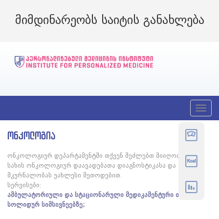
მიმდინარეობს საიტის განახლება
T
o
g
ᲝᲜᲙᲝᲚᲝᲒᲘᲐ
g
l
e
ონკოლოგიურ დეპარტამენტში თქვენ შეძლებთ მიიღოთ ყველა
n
სახის ონკოლოგიურ დაავადებათა დიაგნოსტიკასა და
a
v
მკურნალობას უახლესი მეთოდებით.
i
სერვისები:
g
ამბულატორიული და სტაციონარული მედიკამენტური თერაპია
a
სოლიდურ სიმსივნეებზე;
t
i