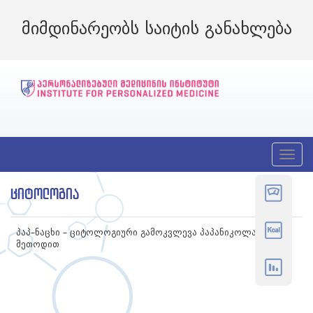
მიმდინარეობს საიტის განახლება
T
o
g
ᲪᲘᲢᲝᲚᲝᲒᲘᲐ
g
l
e
n
პაპ–ნაცხი – ციტოლოგიური გამოკვლევა პაპანიკოლაუს
a
მეთოდით
v
i
g
a
t
i